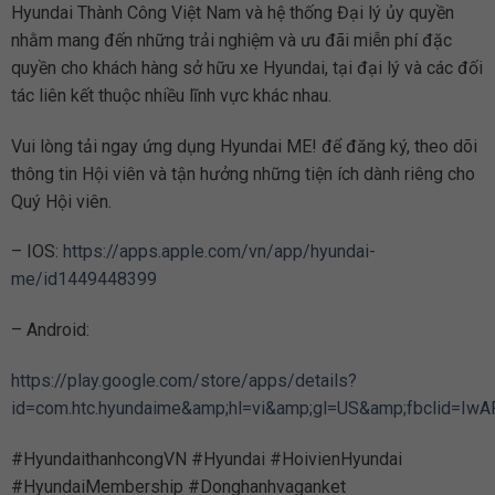
Hyundai Thành Công Việt Nam và hệ thống Đại lý ủy quyền
nhằm mang đến những trải nghiệm và ưu đãi miễn phí đặc
quyền cho khách hàng sở hữu xe Hyundai, tại đại lý và các đối
tác liên kết thuộc nhiều lĩnh vực khác nhau.
Vui lòng tải ngay ứng dụng Hyundai ME! để đăng ký, theo dõi
thông tin Hội viên và tận hưởng những tiện ích dành riêng cho
Quý Hội viên.
– IOS:
https://apps.apple.com/vn/app/hyundai-
me/id1449448399
– Android:
https://play.google.com/store/apps/details?
id=com.htc.hyundaime&amp;hl=vi&amp;gl=US&amp;fbclid=
#HyundaithanhcongVN #Hyundai #HoivienHyundai
#HyundaiMembership #Donghanhvaganket