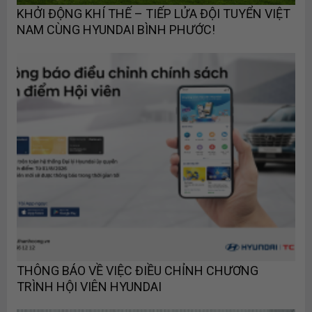
KHỞI ĐỘNG KHÍ THẾ – TIẾP LỬA ĐỘI TUYỂN VIỆT
NAM CÙNG HYUNDAI BÌNH PHƯỚC!
THÔNG BÁO VỀ VIỆC ĐIỀU CHỈNH CHƯƠNG
TRÌNH HỘI VIÊN HYUNDAI