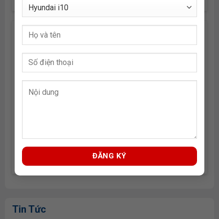
Hyundai Tucson
769,000,000
₫
Tin Tức