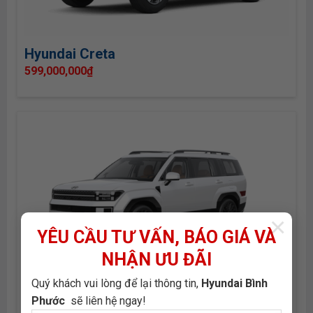
Hyundai Creta
599,000,000
₫
×
YÊU CẦU TƯ VẤN, BÁO GIÁ VÀ
NHẬN ƯU ĐÃI
Quý khách vui lòng để lại thông tin,
Hyundai Bình
Hyundai Santa Fe
Phước
sẽ liên hệ ngay!
1,069,000,000
₫